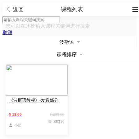
课程列表


返回
您可以在此处输入课程关键词进行搜索
取消
波斯语
课程排序
《波斯语教程》-发音部分
¥ 18.00
¥ 298.00

38课时

小语