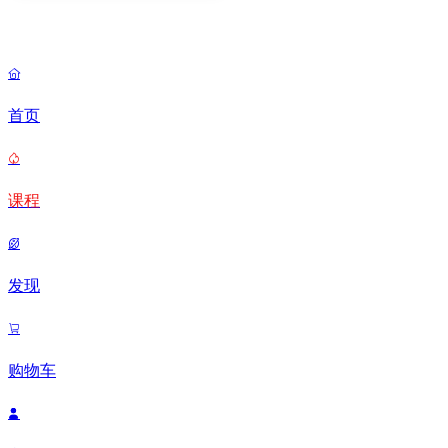

首页

课程

发现

购物车
