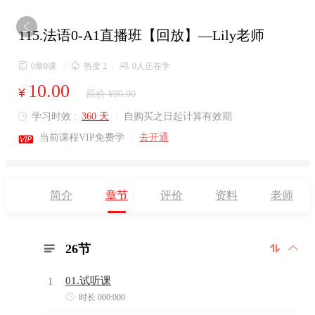

115.法语0-A1直播班【回放】—Lily老师

0章0课
|

热度 2
|

0人正在学
10.00
¥
原价 ¥90.00
学习时效 :
360 天
|
自购买之日起计算有效期


当前课程VIP免费学
|
去开通
简介
章节
评价
资料
老师
26节



01.试听课
1

时长 000:000